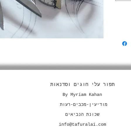
Vigencia
תפור עלי חוגים וסדנאות
By Myriam Kahan
מודיעין-מכבים-רעות
שכונת הנביאים
info@tafuralai.com