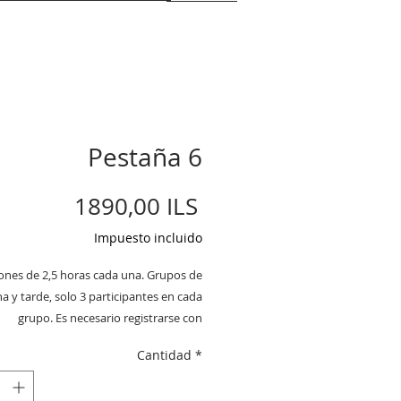
Pestaña 6
Precio
1890,00 ILS
Impuesto incluido
iones de 2,5 horas cada una. Grupos de
 y tarde, solo 3 participantes en cada
grupo. Es necesario registrarse con
cipación. Cancelaciones hasta 24 horas
Cantidad
*
antes de la reunión.