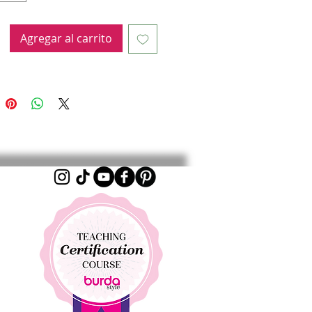
 de la tarjeta 4 meses desde la fecha de
compra.
Agregar al carrito