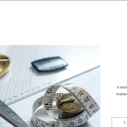
6 ses
mañana
anti