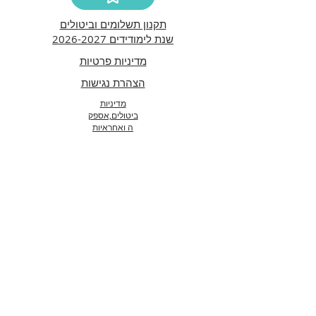
תקנון תשלומים וביטולים
שנת לימודידים 2026-2027
מדיניות פרטיות
הצהרת נגישות
מדיניות
ביטולים,אספק
ה ואחראיות
תפור עלי חוגים וסדנאות
By Myriam Kahan
מודיעין-מכבים-רעות
שכונת הנביאים
info@tafuralai.com
052-5992663